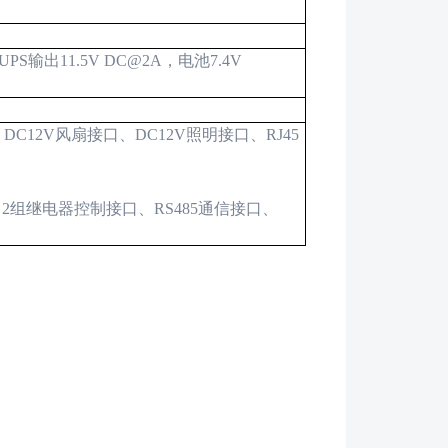
UPS
输出
11.5V DC@2A
，电池
7.4V
、
DC12V
风扇接口、
DC12V
照明接口、
RJ45
、
2
组继电器控制接口、
RS485
通信接口、