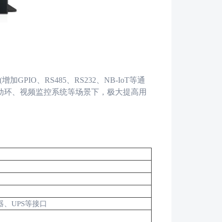
(
增加
GPIO
、
RS485
、
RS232
、
NB-IoT
等通
动环、视频监控系统等场景下，极大提高用
器、
UPS
等接口