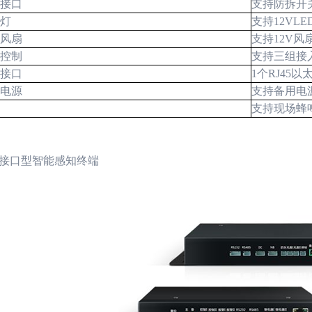
接口
支持防拆开
灯
支持
12VLE
风扇
支持
12V
风
控制
支持三组接
接口
1
个
RJ45
以
电源
支持备用电
支持现场蜂
接口型智能感知终端