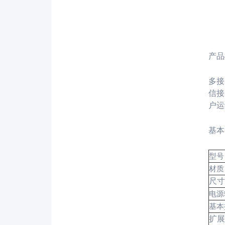
产品
多接
信接
户运
基本
型号
材质
尺寸
电源
基本
扩展