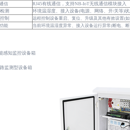
RJ45
有线通信，支持
NB-IoT
无线通信模块接入
通信
检测
环境温湿度、接入设备
(
电源、网络、开
/
关等
)
状
控制
远程控制设备重启、复位、升级及其他有效设置
(
如
功能
当前环境温湿度异常、接入设备运行异常
(
断电、断
能感知监控设备箱
路监测型设备箱