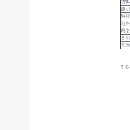
防拆
照明
温控
电路
网络
备用
其他
B.
多