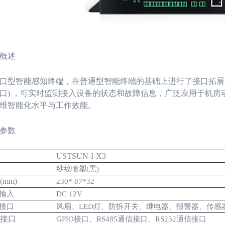
概述
口型智能感知终端，在普通型智能终端的基础上进行了接口拓展
口
)
，可实时监测接入设备的状态和故障信息，广泛应用于机房
维智能化水平与工作效能。
参数
USTSUN-I-X3
纱纹喷塑
(
黑
)
(mm)
230* 87*32
输入
DC 12V
接口
风扇、
LED
灯、防拆开关、继电器、报警器、传感
接口
GPIO
接口、
RS485
通信接口、
RS232
通信接口