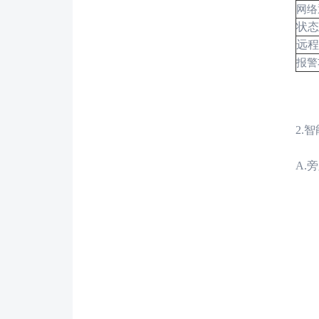
网络
状态
远程
报警
2.
智
A.
旁