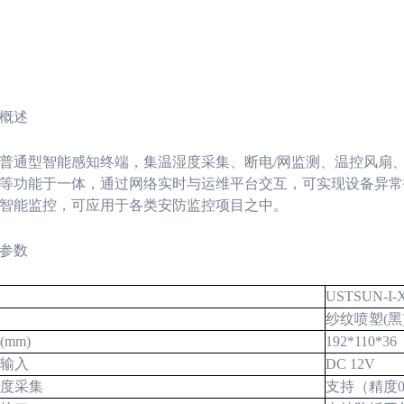
概述
普通型智能感知终端，集温湿度采集、断电
/
网监测、温控风扇
等功能于一体，通过网络实时与运维平台交互，可实现设备异常
智能监控，可应用于各类安防监控项目之中。
参数
USTSUN-I-
纱纹喷塑
(
黑
(mm)
192*110*36
输入
DC 12V
度采集
支持（精度
0