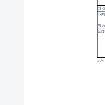
自动
不间
电源
智能
B.
智