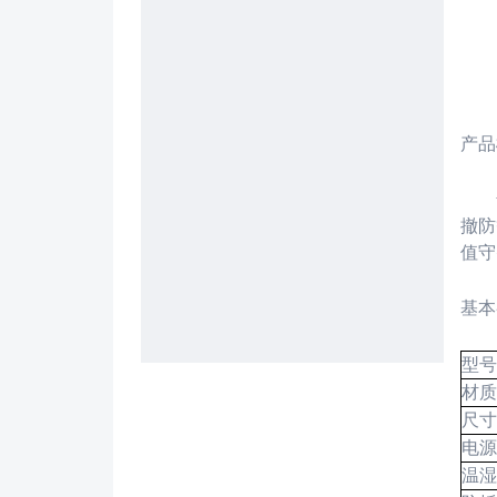
产品
撤防
值守
基本
型号
材质
尺寸
电源
温湿