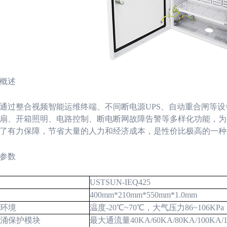
概述
通过整合视频智能运维终端、不间断电源
UPS
、自动重合闸等设
扇、开箱照明、电路控制、断电断网故障告警等多样化功能，为
了有力保障，节省大量的人力和经济成本，是性价比极高的一种
参数
USTSUN-IEQ425
400mm*210mm*550mm*1.0mm
环境
温度
-20
℃
~70
℃，大气压力
86~106KPa
涌保护模块
最大通流量
40KA/60KA/80KA/100KA/