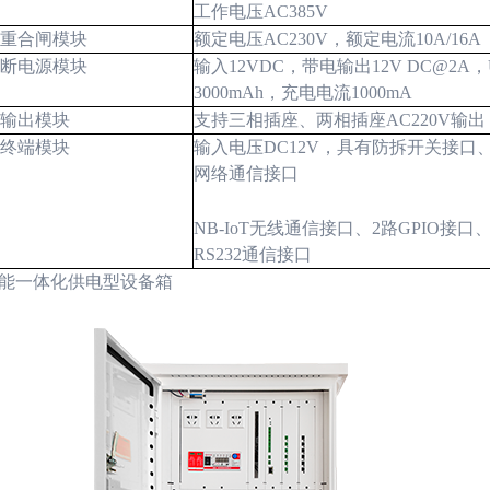
工作电压
AC385V
重合闸模块
额定电压
AC230V
，额定电流
10A/16A
断电源模块
输入
12VDC
，带电输出
12V DC@2A
，
3000mAh
，充电电流
1000mA
输出模块
支持三相插座、两相插座
AC220V
输出
终端模块
输入电压
DC12V
，具有防拆开关接口
网络通信接口
NB-IoT
无线通信接口、
2
路
GPIO
接口
RS232
通信接口
能一体化供电型设备箱