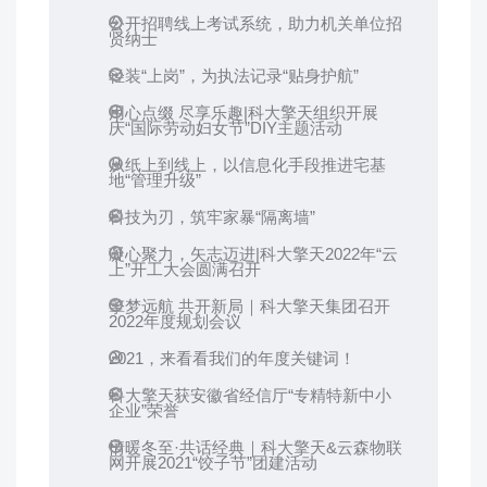
公开招聘线上考试系统，助力机关单位招
贤纳士
轻装“上岗”，为执法记录“贴身护航”
用心点缀 尽享乐趣|科大擎天组织开展
庆“国际劳动妇女节”DIY主题活动
从纸上到线上，以信息化手段推进宅基
地“管理升级”
科技为刃，筑牢家暴“隔离墙”
凝心聚力，矢志迈进|科大擎天2022年“云
上”开工大会圆满召开
擎梦远航 共开新局｜科大擎天集团召开
2022年度规划会议
2021，来看看我们的年度关键词！
科大擎天获安徽省经信厅“专精特新中小
企业”荣誉
情暖冬至·共话经典｜科大擎天&云森物联
网开展2021“饺子节”团建活动