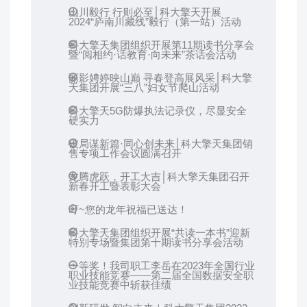
山川毅行 行则必至│科大擎天开展
2024“庐南川藏线”毅行（第一站）活动
科大擎天集团组织开展第11期读书分享会
暨“阅相约·话教育·向未来”茶话会活动
丽影娉婷映山巅 寻春登高展风采│科大擎
天集团开展“三八”妇女节爬山活动
科大擎天5G防爆执法记录仪，尽显安全
硬实力
破局谋新篇·同心创未来│科大擎天集团销
售专项工作会议圆满召开
龙腾虎跃，开工大吉│科大擎天集团召开
新春开工暨表彰大会
叮~您的龙年祝福已送达！
科大擎天集团组织开展“共读一本书”迎新
特别专场暨集团第十期读书分享会活动
一等奖！我司职工李岳在2023年全国行业
职业技能竞赛——第二届全国数据安全职
业技能竞赛中斩获佳绩