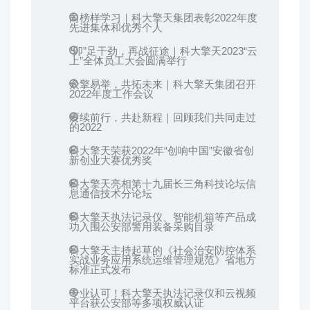
向榜样学习｜科大擎天集团表彰2022年度
先进集体和优秀个人
“卯”足干劲，再战征途｜科大擎天2023“云
上”全体员工大会圆满举行
众擎易举，共拓未来｜科大擎天集团召开
2022年度工作会议
赓续前行，共赴新程｜回顾我们共同走过
的2022
科大擎天荣获2022年“创响中国”安徽省创
新创业大赛优秀奖
科大擎天亮相第十九届长三角科技论坛信
息通信技术分论坛
科大擎天执法记录仪、智能机箱等产品成
功入围公安部警用装备采购目录
科大擎天主持起草的《社会治安防控体系
实战业务应用系统运维管理规范》省地方
标准正式发布
专业认可！科大擎天执法记录仪和云视频
平台获公安部等多项权威认证