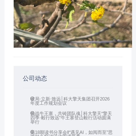
公司动态
破局·立新·致远│科大擎天集团召开2026
年度工作规划会议
挑战牛王寨，共铸团队魂│科大擎天“擎天
四季·毅行致远”牛王寨登山毅行活动圆满
举行
第18期读书分享会‖“遇见AI，如阅而至”思