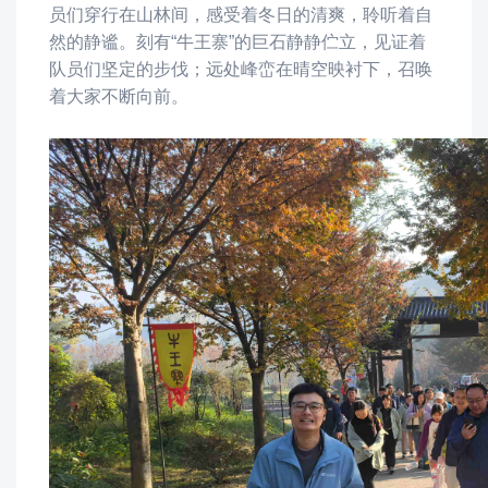
员们穿行在山林间，感受着冬日的清爽，
聆听着自
然的静谧
。刻有
“牛王寨”的巨石静静伫立，见证着
队员们坚定的步伐；
远处峰峦在晴空映衬下，召唤
着大家不断向
前
。