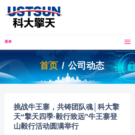
菜单
首页
公司动态
挑战牛王寨，共铸团队魂│科大擎
天“擎天四季·毅行致远”牛王寨登
山毅行活动圆满举行