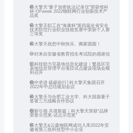
科大擎天“量子加密执法记录仪”荣获维科
杯·OFweek 2022物联网行业创新技术产
品奖
科大擎天职工在“海康杯”第四届全省安全
技术防范行业职业技能竞赛中荣获个人赛
三等奖
科大擎天祝您中秋快乐、阖家团圆！
一封来自安徽省教育招生考试院的感谢信
以科技助力宅基地信息化建设｜繁昌区宅
基地信息管理平台项目试点建设现场会顺
利召开
稳中求进 砥砺前行│科大擎天集团召开
2022年中总结规划会议
科大擎天与合肥工业大学、科大国盾量子
签署三方战略合作协议
创新引领 共谱新篇｜科大擎天荣获“品牌
荣誉示范奖-试点示范奖”
科大擎天&云森物联网成功入库2022年安
徽省第三批科技型中小企业