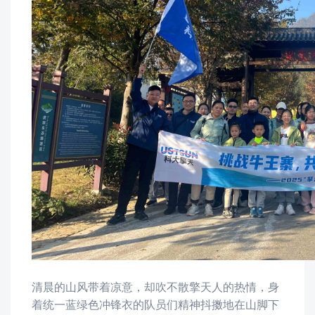
清晨的山风带着凉意，却吹不散擎天
人
的热情
，
身
着统一蓝绿色冲锋衣
的队员们
精神抖擞地在山脚下