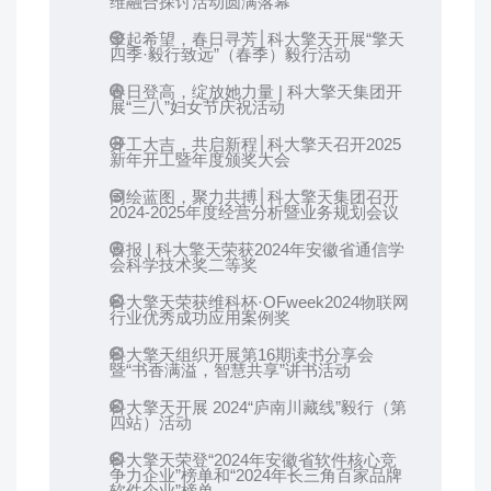
维融合探讨活动圆满落幕
擎起希望，春日寻芳│科大擎天开展“擎天
四季·毅行致远”（春季）毅行活动
春日登高，绽放她力量 | 科大擎天集团开
展“三八”妇女节庆祝活动
开工大吉，共启新程│科大擎天召开2025
新年开工暨年度颁奖大会
同绘蓝图，聚力共搏│科大擎天集团召开
2024-2025年度经营分析暨业务规划会议
喜报 | 科大擎天荣获2024年安徽省通信学
会科学技术奖二等奖
科大擎天荣获维科杯·OFweek2024物联网
行业优秀成功应用案例奖
科大擎天组织开展第16期读书分享会
暨“书香满溢，智慧共享”讲书活动
科大擎天开展 2024“庐南川藏线”毅行（第
四站）活动
科大擎天荣登“2024年安徽省软件核心竞
争力企业”榜单和“2024年长三角百家品牌
软件企业”榜单