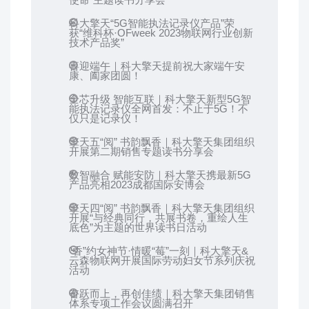
科大擎天“5G智能执法记录仪产品”荣
获“维科杯·OFweek 2023物联网行业创新
技术产品奖”
喜迎端午｜科大擎天提前祝大家端午安
康、阖家团圆！
全芯升级 智能互联｜科大擎天新型5G智
能执法记录仪全网首发：不止于5G！不
仅只是记录仪！
擎天五“阅” 书韵飘香｜科大擎天集团组织
开展第二期销售专题读书分享会
数智融合 赋能安防｜科大擎天携最新5G
产品亮相2023成都国际安博会
擎天四“阅” 书韵飘香｜科大擎天集团组织
开展“与经典同行，共展书卷，重绘人生
底色”为主题的世界读书日活动
“香”约女神节·情暖“莓”一刻｜科大擎天&
云森物联网开展国际劳动妇女节系列庆祝
活动
奋跃而上，再创佳绩｜科大擎天集团销售
体系专项工作会议圆满召开