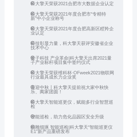
科大擎天荣获2021合肥市大数据企业认定
科大擎天荣获2021年度合肥市“专精特
新”中小企业称号
科大擎天荣获2021年度合肥高新区瞪羚企
业认定
科技彰显力量，科大擎天获评安徽省企业
技术中心
量子科技 产业革命|科大擎天出席2021量
子产业标杆项目集中签约仪式
科大擎天荣获维科杯·OFweek2021物联网
行业最具成长力企业奖
喜迎中秋〡科大擎天提前祝大家中秋快
乐、阖家团圆！
科大擎天智能巡更仪，赋能多行业智慧巡
检
智能巡检，助力危化品园区安全升级
精雕细琢 智能巡检|科大擎天“智能巡更仪
E1”新产品重磅发布