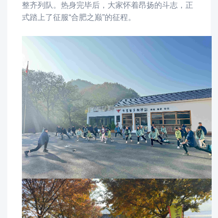
整齐列队。热身完毕后，
大家
怀着昂扬的斗志，正
式踏上了征服
“
合肥之巅
”
的征程
。