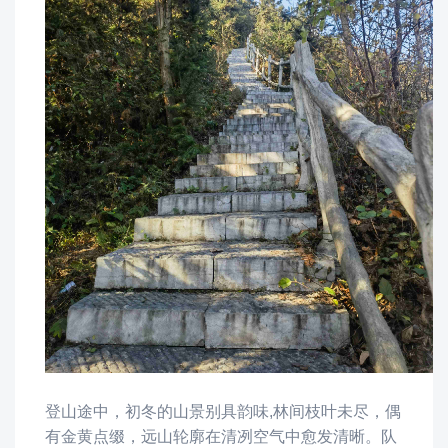
登山途中，初冬的山景别具韵味
,
林间枝叶未尽，偶
有金黄点缀，远山轮廓在清冽空气中愈发清晰
。队