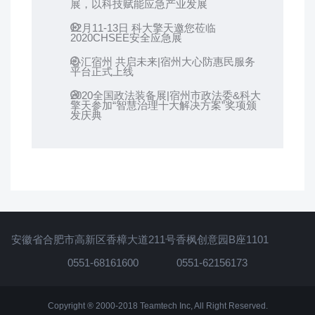
展，以科技赋能应急产业发展
12月11-13日 科大擎天邀您莅临
2020CHSEE安全应急展
心汇宿州 共启未来|宿州大心防惠民服务
平台正式上线
2020全国政法装备展|宿州市政法委&科大
擎天参加“智慧治理十大解决方案”奖项颁
发庆典
安徽省合肥市高新区香樟大道211号香枫创意园B座1101
0551-68161600
0551-62156173
Copyright ® 2000-2018 Teamtech Inc, All Right Reserved.